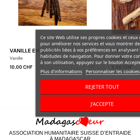
Ce site Web utilise ses propres cookies et ceux 
pour améliorer nos services et vous montrer de
publicités liées à vos préférences en analysant
VANILLE EN GOUSSE
CANNELLE
habitudes de navigation. Pour donner votre c
Vanille
Epices
à son utilisation, appuyez sur le bouton Accepte
10,00 CHF
5,00 CHF
Plus d'informations
Personnaliser les cookies
REJETER TOUT
J'ACCEPTE
ASSOCIATION HUMANITAIRE SUISSE D’ENTRAIDE
À MADAGASCAR