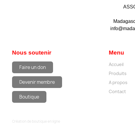
ASSO
Madagasco
info@mada
Nous soutenir
Menu
Accueil
Faire un don
Produits
Devenir membre
A propos
Contact
Boutique
Création de boutique en ligne