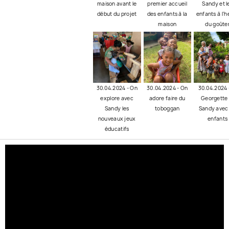
maison avant le
premier accueil
Sandy et l
début du projet
des enfants à la
enfants à l'
maison
du goûte
30.04.2024 - On
30.04.2024 - On
30.04.2024 
explore avec
adore faire du
Georgette 
Sandy les
toboggan
Sandy avec 
nouveaux jeux
enfants
éducatifs