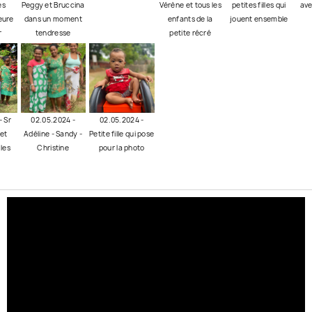
es
Peggy et Bruccina
Vérène et tous les
petites filles qui
ave
heure
dans un moment
enfants de la
jouent ensemble
r
tendresse
petite récré
- Sr
02.05.2024 -
02.05.2024 -
et
Adéline - Sandy -
Petite fille qui pose
les
Christine
pour la photo