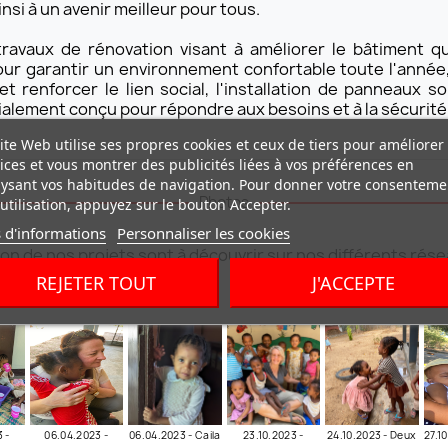
nsi à un avenir meilleur pour tous.
avaux de rénovation visant à améliorer le bâtiment qu
our garantir un environnement confortable toute l'année,
 renforcer le lien social, l'installation de panneaux s
lement conçu pour répondre aux besoins et à la sécurité
ite Web utilise ses propres cookies et ceux de tiers pour améliorer
ices et vous montrer des publicités liées à vos préférences en
ysant vos habitudes de navigation. Pour donner votre consenteme
Photos
utilisation, appuyez sur le bouton Accepter.
 d'informations
Personnaliser les cookies
tion de nos projets sont à découvrir sur nos différents rés
REJETER TOUT
J'ACCEPTE
 -
06.04.2023 -
06.04.2023 - Caila
23.10.2023 -
24.10.2023 - Deux
27.1