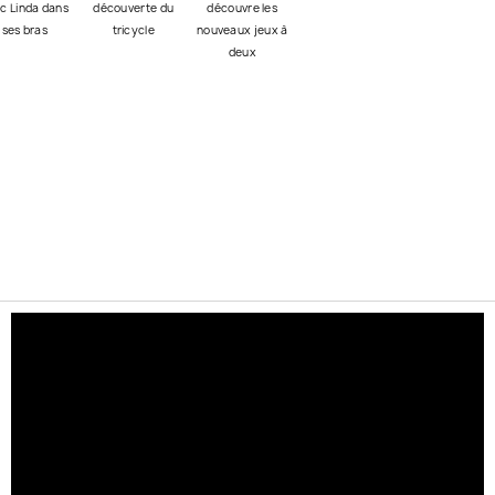
c Linda dans
découverte du
découvre les
ses bras
tricycle
nouveaux jeux à
deux