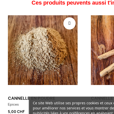
Ces produits peuvents aussi t'i
CANNELLE EN POUDRE
CANNELLE
Ce site Web utilise ses propres cookies et ceux 
Epices
Epices
pour améliorer nos services et vous montrer de
5,00 CHF
5,00 CHF
publicités liées à vos préférences en analysant