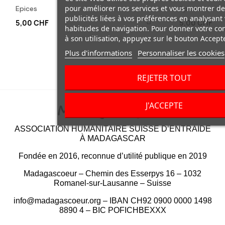
pour améliorer nos services et vous montrer de
Epices
Epices
publicités liées à vos préférences en analysant
5,00 CHF
5,00 CHF
habitudes de navigation. Pour donner votre c
à son utilisation, appuyez sur le bouton Accepte
Plus d'informations
Personnaliser les cookies
REJETER TOUT
J'ACCEPTE
ASSOCIATION HUMANITAIRE SUISSE D’ENTRAIDE
À MADAGASCAR
Fondée en 2016, reconnue d’utilité publique en 2019
Madagascoeur – Chemin des Esserpys 16 – 1032
Romanel-sur-Lausanne – Suisse
info@madagascoeur.org – IBAN CH92 0900 0000 1498
8890 4 – BIC POFICHBEXXX